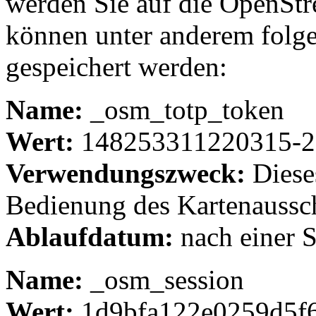
werden Sie auf die OpenStr
können unter anderem folg
gespeichert werden:
Name:
_osm_totp_token
Wert:
148253311220315-2
Verwendungszweck:
Diese
Bedienung des Kartenaussch
Ablaufdatum:
nach einer 
Name:
_osm_session
Wert:
1d9bfa122e0259d5f