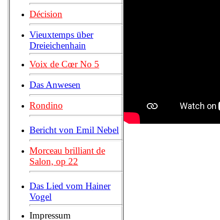
Décision
Vieuxtemps über
Dreieichenhain
Voix de Cœr No 5
Das Anwesen
Rondino
Bericht von Emil Nebel
Morceau brilliant de
Salon, op 22
Das Lied vom Hainer
Vogel
Impressum