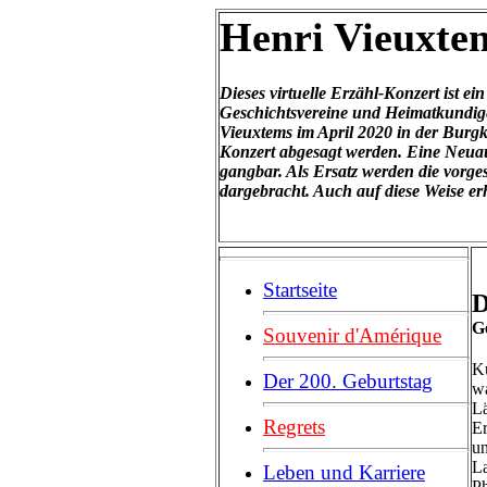
Henri Vieuxtem
Dieses virtuelle Erzähl-Konzert ist e
Geschichtsvereine und Heimatkundige
Vieuxtems im April 2020 in der Burg
Konzert abgesagt werden. Eine Neuau
gangbar. Als Ersatz werden die vorg
dargebracht. Auch auf diese Weise er
Startseite
D
G
Souvenir d'Amérique
Kü
Der 200. Geburtstag
wa
Lä
Regrets
Er
un
La
Leben und Karriere
Ph