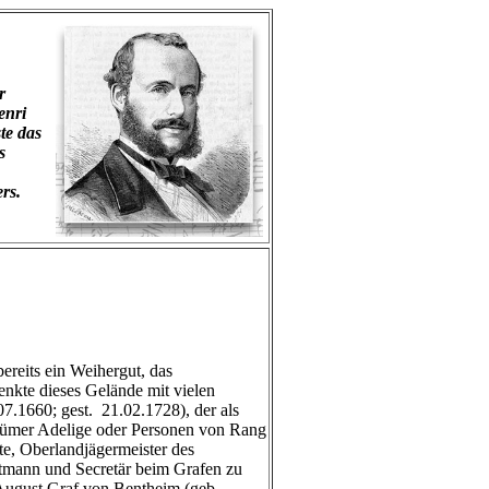
r
enri
te das
s
rs.
ereits ein Weihergut, das
enkte dieses Gelände mit vielen
7.1660; gest. 21.02.1728), der als
entümer Adelige oder Personen von Rang
e, Oberlandjägermeister des
tmann und Secretär beim Grafen zu
 August Graf von Bentheim (geb.