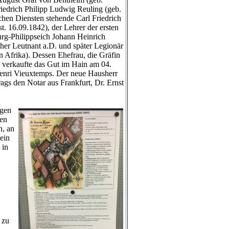
riedrich Philipp Ludwig Reuling (geb.
chen Diensten stehende Carl Friedrich
. 16.09.1842), der Lehrer der ersten
rg-Philippseich Johann Heinrich
cher Leutnant a.D. und später Legionär
in Afrika). Dessen Ehefrau, die Gräfin
) verkaufte das Gut im Hain am 04.
enri Vieuxtemps. Der neue Hausherr
ags den Notar aus Frankfurt, Dr. Ernst
ngen
ten
n, an
ein
 in
 zu