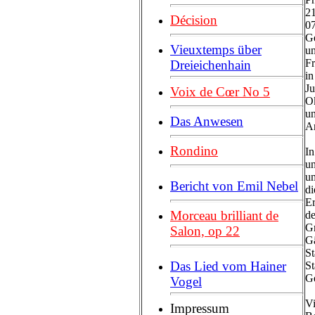
21
Décision
07
Ge
Vieuxtemps über
un
Fr
Dreieichenhain
in
Ju
Voix de Cœr No 5
Ok
un
Das Anwesen
An
Rondino
In
un
um
Bericht von Emil Nebel
di
Er
Morceau brilliant de
de
Gr
Salon, op 22
Gä
St
Das Lied vom Hainer
St
Ge
Vogel
Vi
Impressum