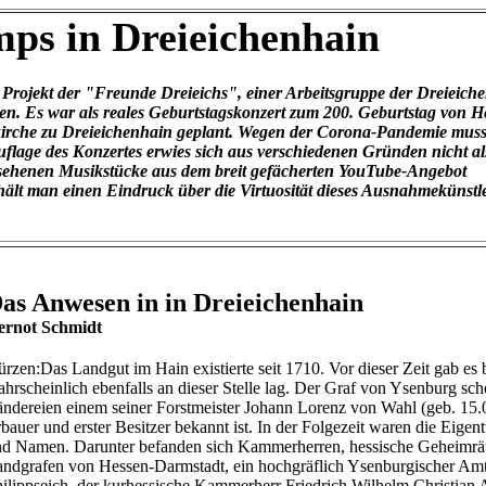
ps in Dreieichenhain
in Projekt der "Freunde Dreieichs", einer Arbeitsgruppe der Dreieiche
n. Es war als reales Geburtstagskonzert zum 200. Geburtstag von H
kirche zu Dreieichenhain geplant. Wegen der Corona-Pandemie muss
flage des Konzertes erwies sich aus verschiedenen Gründen nicht al
esehenen Musikstücke aus dem breit gefächerten YouTube-Angebot
hält man einen Eindruck über die Virtuosität dieses Ausnahmekünstle
as Anwesen in in Dreieichenhain
ernot Schmidt
rzen:Das Landgut im Hain existierte seit 1710. Vor dieser Zeit gab es b
hrscheinlich ebenfalls an dieser Stelle lag. Der Graf von Ysenburg sch
ndereien einem seiner Forstmeister Johann Lorenz von Wahl (geb. 15.0
bauer und erster Besitzer bekannt ist. In der Folgezeit waren die Eig
d Namen. Darunter befanden sich Kammerherren, hessische Geheimrät
ndgrafen von Hessen-Darmstadt, ein hochgräflich Ysenburgischer Am
ilippseich, der kurhessische Kammerherr Friedrich Wilhelm Christian