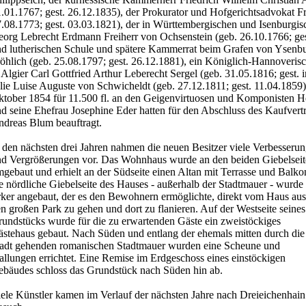
.01.1767; gest. 26.12.1835), der Prokurator und Hofgerichtsadvokat F
.08.1773; gest. 03.03.1821), der in Württembergischen und Isenburgis
org Lebrecht Erdmann Freiherr von Ochsenstein (geb. 26.10.1766; gest
d lutherischen Schule und spätere Kammerrat beim Grafen von Ysenbu
öhlich (geb. 25.08.1797; gest. 26.12.1881), ein Königlich-Hannoveris
 Algier Carl Gottfried Arthur Leberecht Sergel (geb. 31.05.1816; gest. 
lie Luise Auguste von Schwicheldt (geb. 27.12.1811; gest. 11.04.1859
tober 1854 für 11.500 fl. an den Geigenvirtuosen und Komponisten H
d seine Ehefrau Josephine Eder hatten für den Abschluss des Kaufvertr
dreas Blum beauftragt.
 den nächsten drei Jahren nahmen die neuen Besitzer viele Verbesseru
d Vergrößerungen vor. Das Wohnhaus wurde an den beiden Giebelsei
gebaut und erhielt an der Südseite einen Altan mit Terrasse und Balko
e nördliche Giebelseite des Hauses - außerhalb der Stadtmauer - wurde 
ker angebaut, der es den Bewohnern ermöglichte, direkt vom Haus aus
n großen Park zu gehen und dort zu flanieren. Auf der Westseite seines
undstücks wurde für die zu erwartenden Gäste ein zweistöckiges
stehaus gebaut. Nach Süden und entlang der ehemals mitten durch die
adt gehenden romanischen Stadtmauer wurden eine Scheune und
allungen errichtet. Eine Remise im Erdgeschoss eines einstöckigen
bäudes schloss das Grundstück nach Süden hin ab.
ele Künstler kamen im Verlauf der nächsten Jahre nach Dreieichenhain