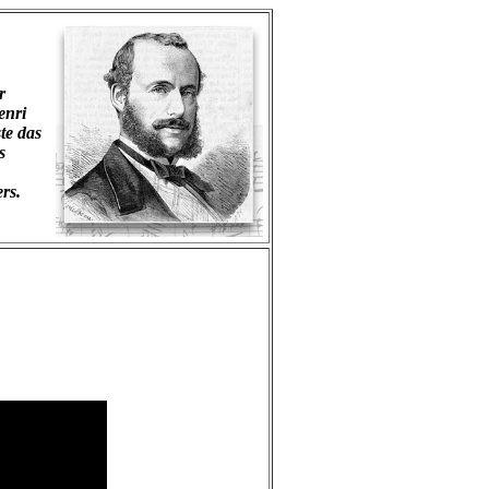
r
enri
te das
s
rs.