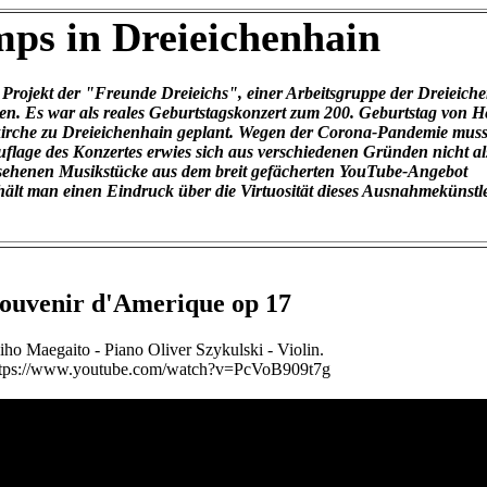
ps in Dreieichenhain
in Projekt der "Freunde Dreieichs", einer Arbeitsgruppe der Dreieiche
n. Es war als reales Geburtstagskonzert zum 200. Geburtstag von H
kirche zu Dreieichenhain geplant. Wegen der Corona-Pandemie muss
flage des Konzertes erwies sich aus verschiedenen Gründen nicht al
esehenen Musikstücke aus dem breit gefächerten YouTube-Angebot
hält man einen Eindruck über die Virtuosität dieses Ausnahmekünstle
ouvenir d'Amerique op 17
ho Maegaito - Piano Oliver Szykulski - Violin.
ttps://www.youtube.com/watch?v=PcVoB909t7g