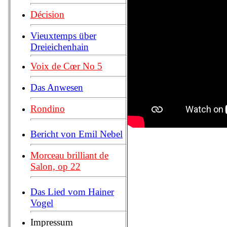
Décision
Vieuxtemps über
Dreieichenhain
Voix de Cœr No 5
Das Anwesen
Rondino
Bericht von Emil Nebel
Morceau brilliant de
Salon, op 22
Das Lied vom Hainer
Vogel
Impressum