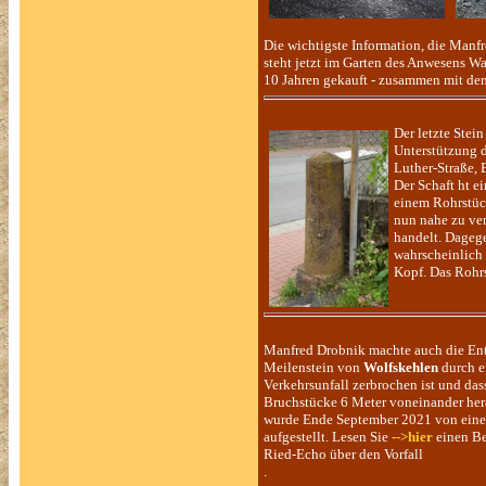
Die wichtigste Information, die Manf
steht jetzt im Garten des Anwesens Wal
10 Jahren gekauft - zusammen mit dem
Der letzte Stein
Unterstützung d
Luther-Straße, 
Der Schaft ht 
einem Rohrstüc
nun nahe zu ve
handelt. Dagege
wahrscheinlich 
Kopf. Das Rohrs
Manfred Drobnik machte auch die Ent
Meilenstein von
Wolfskehlen
durch e
Verkehrsunfall zerbrochen ist und das
Bruchstücke 6 Meter voneinander her
wurde Ende September 2021 von eine
aufgestellt. Lesen Sie
-->hier
einen Be
Ried-Echo über den Vorfall
.