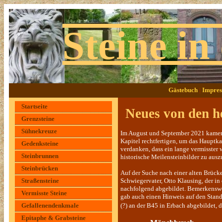
Steine in
Gästebuch
|
Impres
Startseite
Neues von den h
Grenzsteine
Sühnekreuze
Im August und September 2021 kamen e
Kapitel rechtfertigen, um das Hauptka
Gedenksteine
verdanken, dass ein lange vermisster
Steinbrunnen
historische Meilensteinbilder zu aus
Steinbrücken
Auf der Suche nach einer alten Brücke
Straßensteine
Schwiegervater, Otto Klausing, der in
nachfolgend abgebildet. Bemerkenswer
Vermisste Steine
gab auch einen Hinweis auf den Stando
Gefallenendenkmale
(?) an der B45 in Erbach abgebildet, 
Epitaphe & Grabsteine