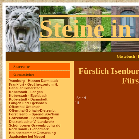
Steine in
Gästebuch
|
Startseite
Fürslic
Grenzsteine
Fürstliche
Ysenburg - Hessen Darmstadt
Frankfurt - Großherzogtum H.
H
anauer Koberstadt
Koberstadt - Langen
Koberstadt - Egelsbach
Seit d
Koberstadt - Darmstadt
lll
Langen und Egelsbach
Offenthal-Urberach
Offenthal-Gö'hain-Dietzenb.
Forst Isenb. - Sprendl./Gö'hain
Götzenhain - Sprendlingen
Dietzenbacher V.-Landwehr
Schönborner Gravenbruchwald
Rödermark - Biebermark
Heusenstammer Gemarkung
Jagdsteine bei Messel