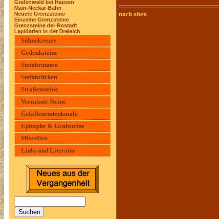
Grafenwald bei Hausen
Main-Neckar-Bahn
nach oben
Neuere Grenzsteine
Einzelne Grenzsteine
Grenzsteine der Rostadt
Lapidarien in der Dreieich
Sühnekreuze
Gedenksteine
Steinbrunnen
Steinbrücken
Straßensteine
Vermisste Steine
Gefallenendenkmale
Epitaphe & Grabsteine
Miscellen
Links und Literatur