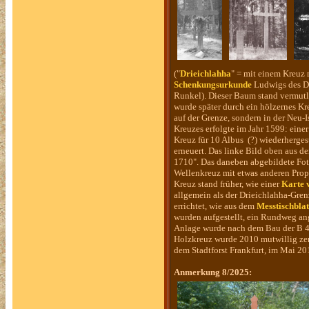
("
Drieichlahha
" = mit einem Kreuz
Schenkungsurkunde
Ludwigs des De
Runkel). Dieser Baum stand vermutli
wurde später durch ein hölzernes Kre
auf der Grenze, sondern in der Neu
Kreuzes erfolgte im Jahr 1599: eine
Kreuz für 10 Albus (?) wiederhergest
erneuert. Das linke Bild oben aus d
1710". Das daneben abgebildete Foto
Wellenkreuz mit etwas anderen Prop
Kreuz stand früher, wie einer
Karte 
allgemein als der Drieichlahha-Gre
errichtet, wie aus dem
Messtischbla
wurden aufgestellt, ein Rundweg ange
Anlage wurde nach dem Bau der B 43
Holzkreuz
wurde 2010 mutwillig zer
dem Stadtforst Frankfurt, im Mai 20
Anmerkung 8/2025: