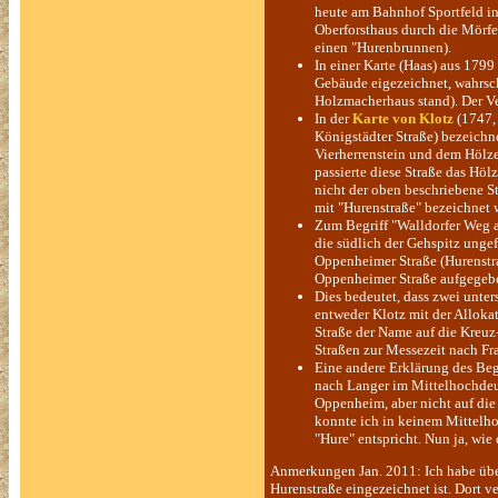
heute am Bahnhof Sportfeld in 
Oberforsthaus durch die Mörfe
einen "Hurenbrunnen).
In
einer Karte (Haas) aus 1799 
Gebäude eigezeichnet, wahrsche
Holzmacherhaus stand). Der Ver
In der
Karte von Klotz
(1747, 
Königstädter Straße) bezeichne
Vierherrenstein und dem Hölze
passierte diese Straße das Hölz
nicht der oben beschriebene St
mit "Hurenstraße" bezeichnet 
Zum Begriff "Walldorfer Weg a
die südlich der Gehspitz ungef
Oppenheimer Straße (Hurenstr
Oppenheimer Straße aufgegeb
Dies bedeutet, dass zwei unter
entweder Klotz mit der Alloka
Straße der Name auf die Kreuz
Straßen zur Messezeit nach Fra
Eine andere Erklärung des Beg
nach Langer im Mittelhochdeut
Oppenheim, aber nicht auf die
konnte ich in keinem Mittelh
"Hure" entspricht. Nun ja, wi
Anmerkungen Jan. 2011: Ich habe über
Hurenstraße eingezeichnet ist. Dort v