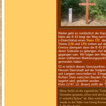
Weiter geht es nordöstlich der Ka
Nahe der B 43 biegt der Weg nach
(=Drieichlaha) einen
Stein 137
, de
Steine (
136
und
135
) stehen auf d
Grenze überquert dann die B 43 (F
deren Südseite zu gelangen. Auf d
gegangen sein. Wir folgen den We
einen stählernen Markierungspunkt
gestanden haben.
53 m östlich dieses Grenzpunktes 
Hessen Darmstadt auf die Südgrenze
seit Langem verschollen ist. Eini
Rothen Stein zwischen Beyden Her
begehrt wird, gelieffert worden ...
Klotz (1747, Lit. Braun) stößt de
Diese Stelle ist die eigentliche "Ge
Geismütz genannt, allwo sich des La
(= scharfe) Spitze" ab. Dies wird d
wurde in der Nähe von Georg Konrad 
S. 86, Floch
(2))