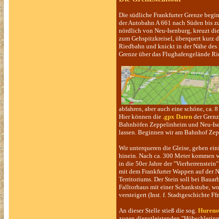
Die südliche Frankfurter Grenze begi
der Autobahn A 661 nach Süden bis z
nördlich von Neu-Isenburg, kreuzt di
zum Gehspitzkreisel, überquert kurz 
Riedbahn und knickt in der Nähe des
Grenze über das Flughafengelände Rich
abfahren, aber auch eine schöne, ca.
Hier können die
.gpx Daten
der Grenz
Bahnhöfen Zeppelinheim und Neu-Ise
lassen. Beginnen wir am Bahnhof Ze
Wir unterqueren die Gleise, gehen ei
hinein. Nach ca. 300 Meter kommen wi
in die 50er Jahre der "Vierherrenstein
mit dem Frankfurter Wappen auf der No
Territoriums. Der Stein soll bei Bauar
Falltorhaus mit einer Schankstube, 
versteigert (Inst. f. Stadtgeschichte Ff
An dieser Stelle stieß die sog.
Hurens
zogen dienstleistenden "Hübschlerinn