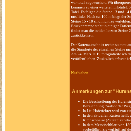
war total zugewuchert. Wir überqueren
kommen zu einer weiteren Infotafel. S
Tafel. Es folgen die Steine 13 und 14 
uns links. Nach ca. 100 m biegt der Sc
Steine 15 - 18 sind nicht zu verfehle
Brückenrampe steht in einiger Entfer
findet man die beiden letzten Stein
zurückkehren.
Der Kartenausschnitt rechts stammt au
die Standorte der einzelnen Steine ma
Am 24. März 2019 fotografierte ich die
veröffentlichen. Zusätzlich erfasste ic
Nach oben
Anmerkungen zur "Hurens
Die Beschreibung der Hurenstra
Bezeichnung "Walldorfer Weg
In Lit. Hoferichter wird von e
In den aktuellen Karten heißt
Kirchschneise (Zufahrt zur eh
In dem Messtischblatt von 1897
vorbeiführt. Sie verläuft auf 