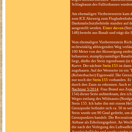
Schlagbaum des Falltorhauses wurden s
Am ehemaligen Vierherrenstein kam di
zum ICE Abzweig zum Flughafenbahnho
Dankmalschutzbehörde standen auf de
ausgestellt werden.
Einer davon
(Stei
148) besteht aus Basalt und trägt die 
Vom ehemaligen Vierherrenstein Rich
rechtwinklig abbiegenden Weg verläuf
100 Meter von der Abzweigung entfern
behauener, stumpfpyramidiger Basalts
liegt, dürfte der Stein irgendwann (in
Kurve. Der nächste
Stein 153
ist dann
zugehauen. Auf der Westseite ist ein
(Kelsterbacher) Eigenwald. Die Grenze
nur noch der
Stein 155
vorhanden. Er 
durch den Zaun zu erkennen. Auch er t
Nachtrag 5/2014
: Frau Brand aus Zep
154) dieser Serie aufmerksam, den ich
Weges entlang des Wildzauns (Nordgre
Stein 155. Ich habe ihn mit einem Hel
Grenzpunkt befindet sich ca. 50 m we
Stein wurde um 90 Grad gedreht, um d
Grenzpunktes handelt. Die Recreatio
Airbase als Erholungsgebiet. An Woche
die nach der Verlegung des Luftwaffen
Ausgleichsfläche und wurde wieder au