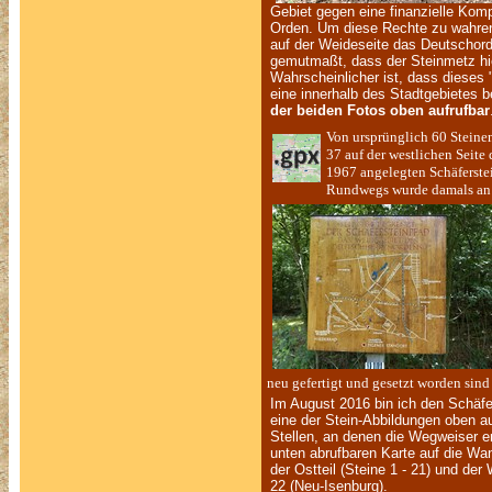
Gebiet gegen eine finanzielle Kom
Orden. Um diese Rechte zu wahren 
auf der Weideseite das Deutschord
gemutmaßt, dass der Steinmetz hier
Wahrscheinlicher ist, dass dieses 
eine innerhalb des Stadtgebietes b
der beiden Fotos oben aufrufbar
Von ursprünglich 60 Steine
37 auf der westlichen Seit
1967 angelegten Schäferste
Rundwegs wurde damals an 
neu gefertigt und gesetzt worden sind 
Im August 2016 bin ich den Schäfer
eine der Stein-Abbildungen oben au
Stellen, an denen die Wegweiser e
unten abrufbaren Karte auf die Wa
der Ostteil (Steine 1 - 21) und der
22 (Neu-Isenburg).