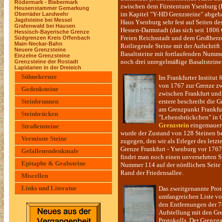
Rödermark - Biebermark
zwischen dem Fürstentum Ysenburg (Bi
Heusenstammer Gemarkung
im Kapitel "Y-HD Grenzsteine" abgeha
Oberräder Landwehr
Jagdsteine bei Messel
Haus Ysenburg sehr fest auf Seiten 
Grafenwald bei Hausen
Hessen-Darmstadt (das sich seit 1806
Hessisch-Bayerische Grenze
Freien Reichsstadt und dem Großherzo
Südgrenzen Kreis Offenbach
Main-Neckar-Bahn
Rotliegende Steine mit der Aufschrif
Neuere Grenzsteine
Basaltsteine mit fortlaufenden Numme
Einzelne Grenzsteine
noch drei unregelmäßige Basaltsteine 
Grenzsteine der Rostadt
Lapidarien in der Dreieich
Sühnekreuze
Im Frankfurter Institut
von 1767 zur Grenze zw
Gedenksteine
zwischen Frankfurt und
Steinbrunnen
erstere beschreibt die 
am Grenzpunkt Frankfu
Steinbrücken
"Lehensbrückchen" in O
Grenzstein
eingemauert
Straßensteine
wurde der Zustand von 128 Steinen be
Vermisste Steine
zugegen, den wir als Erleger des letz
Grenze Frankfurt - Ysenburg vor 1767
Gefallenendenkmale
findet man noch einen unversehrten St
Epitaphe & Grabsteine
Nummer 114 auf der nördlichen Seite 
Rand der Friedensallee.
Miscellen
Links und Literatur
Das zweitgenannte Prot
umfangreichen Liste vo
den Entfernungen der 7
Aufstellung mit den Gr
Protokolls. Der Grenzg