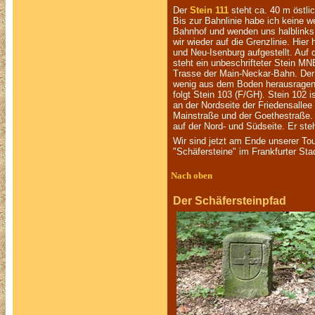
Der
Stein 111
steht ca. 40 m östli
Bis zur Bahnlinie habe ich keine 
Bahnhof und wenden uns halblinks
wir wieder auf die Grenzlinie. Hie
und Neu-Isenburg aufgestellt. Auf 
steht ein unbeschrifteter Stein MN
Trasse der Main-Neckar-Bahn. Der 
wenig aus dem Boden herausragend.
folgt Stein 103 (F/GH). Stein 102 i
an der Nordseite der Friedensalle
Mainstraße und der Goethestraße. 
auf der Nord- und Südseite. Er st
Wir sind jetzt am Ende unserer Tou
"Schäfersteine" im Frankfurter St
Nach oben
Der Schäfersteinpfad