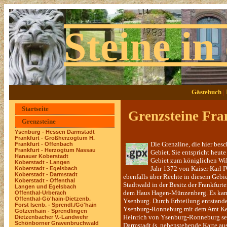
Steine in
Gästebuch
|
Startseite
Grenzsteine Fra
Grenzsteine
Novem
Ysenburg - Hessen Darmstadt
Frankfurt - Großherzogtum H.
Die Grenzline, die hier bes
Frankfurt - Offenbach
Frankfurt - Herzogtum Nassau
Gebiet. Sie entspricht heut
Hanauer Koberstadt
Gebiet zum königlichen Wild
Koberstadt - Langen
Jahr 1372 von
Kaiser Karl 
Koberstadt - Egelsbach
Koberstadt - Darmstadt
ebenfalls über Rechte in diesem Gebie
Koberstadt - Offenthal
Stadtwald in der Besitz der Frankfurte
Langen und Egelsbach
dem Haus Hagen-Münzenberg. Es kam 
Offenthal-Urberach
Offenthal-Gö'hain-Dietzenb.
Ysenburg. Durch Erbteilung entstande
Forst Isenb. - Sprendl./Gö'hain
Ysenburg-Ronneburg mit dem Amt Kels
Götzenhain - Sprendlingen
Heinrich von Ysenburg-Ronneburg se
Dietzenbacher V.-Landwehr
Schönborner Gravenbruchwald
Darmstadt (s. nebenstehende Karte aus