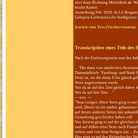
aber dann Richtung Mitteldick ab. Wa
beider Karten.
Anmerkung Feb. 2020: In Lit Bingmer 
Gehspitz/Lieferstein) die Stadtgrenze 
Zurück zum Text (Vierherrenstein)
Transkription eines Teils de
Nach der Einleitungsseite und der Auf
... "Der dann von sämtlichen Anwese
Darmstädtisch- Ysenburg- und Stadt Fr
Stein ist, wo die dritte Ecke gleich 
Stein angenommen wurde.
Von da an auf den 2ten gleich dabey 
Von da auf den 3ten ...."
--- usw. ---
"Vom vorigen 26ten Stein ging es auf 
wird. Dieser ist ein rauher, gehauener
auf denen anderen Seiten mit unkantli
Gemarkung geschieden haben soll.
Von diesem ging es auf der gleichen d
und auf deßen einer Seite nach Frank
stehen und von dem Vorigen nur ... Zo
Hier ging es auf den Kelsterbacher Weg 