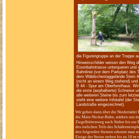
die Figurengruppe an der Treppe a
Hinweisschilder weisen den Weg übe
Eisenbahntrasse unterqueren und 
Bahnlinie (vor dem Parkplatz des T
dem Wäldschestaggelände Stein 40 
(nicht an einem Weg stehend) und 
B 44 - Spur am Oberforsthaus. Wir
die erste (asphaltierte) Schneise 
alle weiteren Steine bis zum letzt
steht eine weitere Infotafel (der St
Landstraße eingezeichnet).
Wir gehen dann über die Niederräder 
die Main-Neckar-Bahn, stärken uns m
Ziegelhüttenweg nach Süden bis zur Bah
des östlichen Teils des Schäfersteinpf
den folgenden Steinen erkennt man no
Einige der Steine stehen bis zu 10 m 