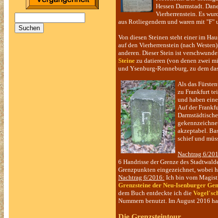
Hessen Darmstadt. Daneb
Vierherrenstein. Es wur
aus Rotliegendem und waren mit "F" 
Von diesen Steinen steht einer im Ha
auf den Vierherrenstein (nach Westen) 
anderen. Dieser Stein ist verschwunde
Steine
zu datieren (von denen zwei mi
und Ysenburg-Ronneburg, zu dem das
Als das Fürst
zu Frankfurt te
und haben eine
Auf der Frankfu
Darmstädtischen
gekennzeichnet
akzeptabel. Bas
schief und müss
Nachtrag 6/20
6 Handrisse der Grenze des Stadtwald
Grenzpunkten eingezeichnet, wobei h
Nachtrag 6/2016:
Ich bin vom Magistr
Grenzsteine der Neu-Isenburger G
dem Buch entdeckte ich die
Vogel'sc
Nummern benutzt. Im August 2016 hab
Die Grenzsteintour