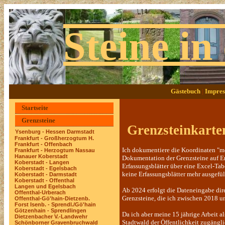
Steine in
Gästebuch
|
Impres
Startseite
Ap
Grenzsteine
Grenzsteinkarte
Ysenburg - Hessen Darmstadt
Frankfurt - Großherzogtum H.
Frankfurt - Offenbach
Ich dokumentiere die Koordinaten "m
Frankfurt - Herzogtum Nassau
Hanauer Koberstadt
Dokumentation der Grenzsteine auf Er
Koberstadt - Langen
Erfassungsblätter über eine Excel-T
Koberstadt - Egelsbach
keine Erfassungsblätter mehr ausgefül
Koberstadt - Darmstadt
Koberstadt - Offenthal
Langen und Egelsbach
Ab 2024 erfolgt die Dateneingabe dire
Offenthal-Urberach
Grenzsteine, die ich zwischen 2018 u
Offenthal-Gö'hain-Dietzenb.
Forst Isenb. - Sprendl./Gö'hain
Götzenhain - Sprendlingen
Da ich aber meine 15 jährige Arbeit
Dietzenbacher V.-Landwehr
Stadtwald der Öffentlichkeit zugäng
Schönborner Gravenbruchwald