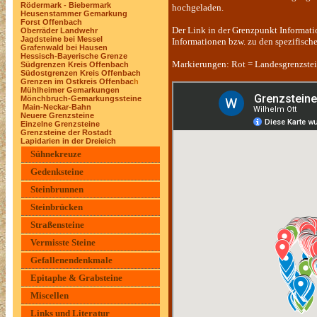
Rödermark - Biebermark
hochgeladen.
Heusenstammer Gemarkung
Forst Offenbach
Der Link in der Grenzpunkt Informatio
Oberräder Landwehr
Jagdsteine bei Messel
Informationen bzw. zu den spezifisch
Grafenwald bei Hausen
Hessisch-Bayerische Grenze
Markierungen: Rot = Landesgrenzstein
Südgrenzen Kreis Offenbach
Südostgrenzen Kreis Offenbach
Grenzen im Ostkreis Offenbac
h
Mühlheimer Gemarkungen
Mönchbruch-Gemarkungssteine
Main-Neckar-Bahn
Neuere Grenzsteine
Einzelne Grenzsteine
Grenzsteine der Rostadt
Lapidarien in der Dreieich
Sühnekreuze
Gedenksteine
Steinbrunnen
Steinbrücken
Straßensteine
Vermisste Steine
Gefallenendenkmale
Epitaphe & Grabsteine
Miscellen
Links und Literatur